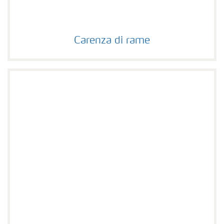
Carenza di rame
Carenza di rame