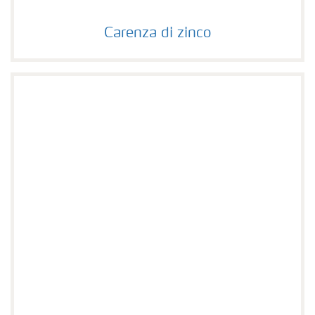
Carenza di zinco
Carenza di zinco