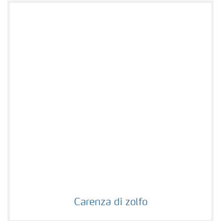
Carenza di zolfo
Carenza di zolfo