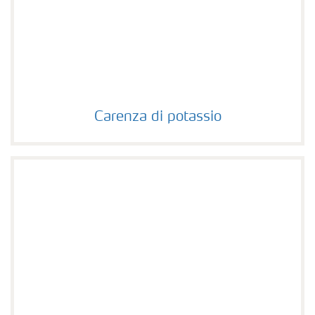
Carenza di potassio
Carenza di potassio