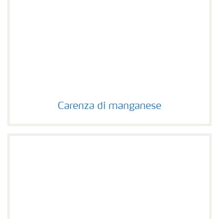
Carenza di manganese
Carenza di manganese