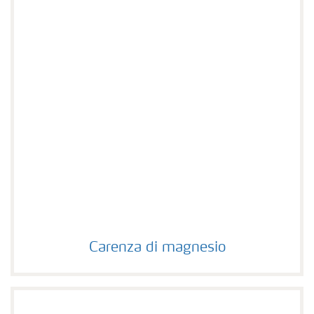
Carenza di magnesio
Carenza di magnesio