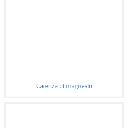
Carenza di magnesio
Carenza di magnesio