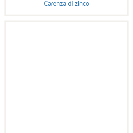
Carenza di zinco
Carenza di zinco