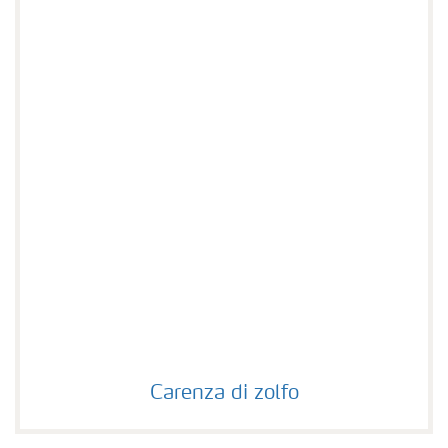
Carenza di zolfo
Carenza di zolfo