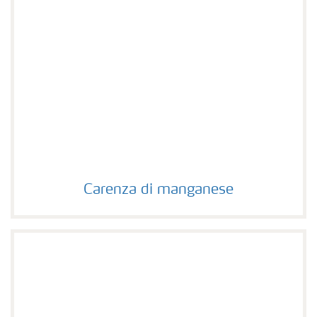
Carenza di manganese
Carenza di manganese