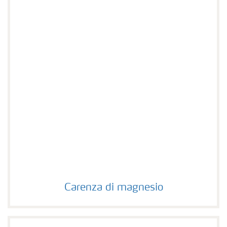
Carenza di magnesio
Carenza di magnesio