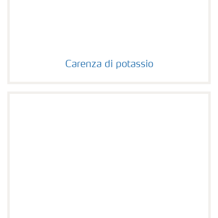
Carenza di potassio
Carenza di potassio