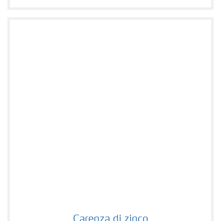
Carenza di zinco
Carenza di zinco