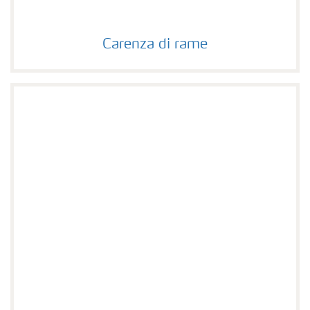
Carenza di rame
Carenza di rame