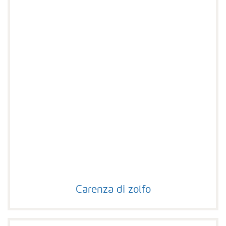
Carenza di zolfo
Carenza di zolfo