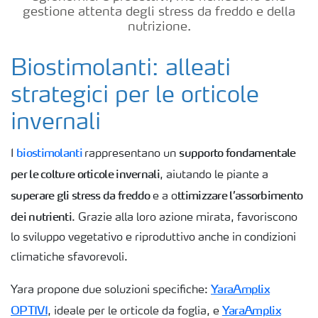
gestione attenta degli stress da freddo e della
Concimi
nutrizione.
Biostimolanti
Biostimolanti: alleati
strategici per le orticole
Fertirrigazione
invernali
biostimolanti
supporto fondamentale
NPK
I
rappresentano un
per le colture orticole invernali
, aiutando le piante a
NPK
superare gli stress da freddo
ttimizzare l’assorbimento
e a o
rivestiti
dei nutrienti
. Grazie alla loro azione mirata, favoriscono
Concimi
lo sviluppo vegetativo e riproduttivo anche in condizioni
con
climatiche sfavorevoli.
inibitori
YaraAmplix
Yara propone due soluzioni specifiche:
Fogliari
OPTIVI
YaraAmplix
, ideale per le orticole da foglia, e