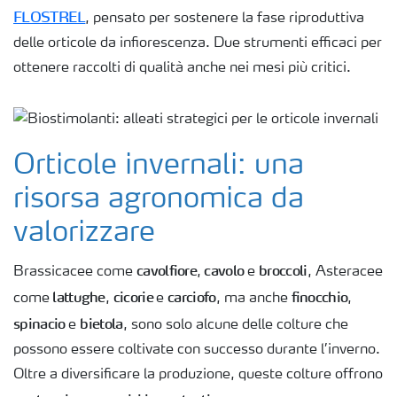
FLOSTREL
, pensato per sostenere la fase riproduttiva
Nitrati
delle orticole da infiorescenza. Due strumenti efficaci per
Organici
ottenere raccolti di qualità anche nei mesi più critici.
e
organo
minerali
Strumenti
e servizi
Orticole invernali: una
Sicurezza
risorsa agronomica da
dei
fertilizzanti
valorizzare
Calcolatore
efficienza
cavolfiore
cavolo
broccoli
Brassicacee come
,
e
, Asteracee
Azoto
lattughe
cicorie
carciofo
finocchio
come
,
e
, ma anche
,
Agricoltura
spinacio
bietola
rigenerativa
e
, sono solo alcune delle colture che
possono essere coltivate con successo durante l’inverno.
Richiesta
di
Oltre a diversificare la produzione, queste colture offrono
Offerta