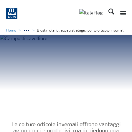
Cerca
Toggle
Toggle country lan
Home
Biostimolanti: alleati strategici per le orticole invernali
Colture
Le colture orticole invernali offrono vantaggi
agronomici e produttivi, ma richiedono una