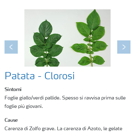
Fogliari
Nitrati
Organici e organo minerali
Previous
Next
Strumenti e servizi
Patata - Clorosi
Sicurezza dei fertilizzanti
Sintomi
Foglie giallo/verdi pallide. Spesso si ravvisa prima sulle
Calcolatore efficienza Azoto
foglie più giovani.
Cause
Agricoltura rigenerativa
Carenza di Zolfo grave. La carenza di Azoto, le gelate