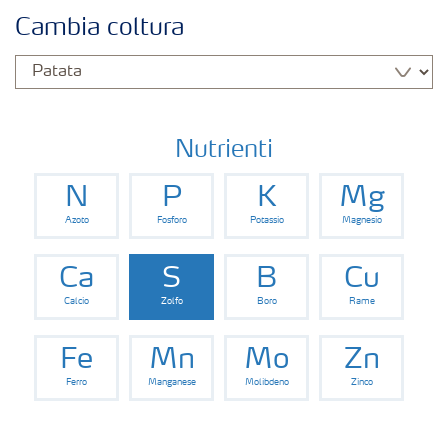
Colture
Cambia coltura
Concimi
Biostimolanti
Nutrienti
N
P
K
Mg
Fertirrigazione
Azoto
Fosforo
Potassio
Magnesio
NPK
Ca
S
B
Cu
Calcio
Zolfo
Boro
Rame
NPK rivestiti
Fe
Mn
Mo
Zn
Ferro
Manganese
Molibdeno
Zinco
Concimi con inibitori