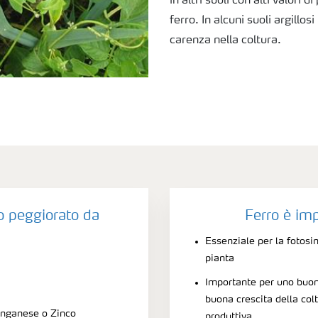
in altri suoli con alti valori 
ferro. In alcuni suoli argillos
carenza nella coltura.
o peggiorato da
Ferro è im
Essenziale per la fotosi
pianta
Importante per uno buon
buona crescita della col
anganese o Zinco
produttiva