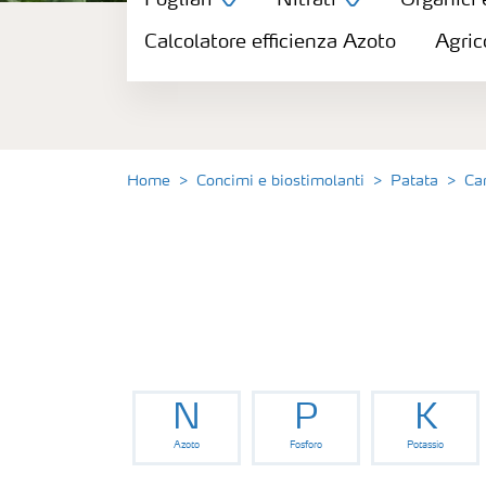
Fogliari
Nitrati
Organici 
Concimi
Calcolatore efficienza Azoto
Agric
Biostimolanti
Fertirrigazione
Home
Concimi e biostimolanti
Patata
Ca
NPK
NPK rivestiti
Concimi con inibitori
N
P
K
Fogliari
Azoto
Fosforo
Potassio