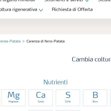
e organo minerali
Strumenti e servizi
Sicure
oltura rigenerativa
Richiesta di Offerta
renze-Patata
Carenza di ferro-Patata
Cambia coltur
Nutrienti
Mg
Ca
S
B
Magnesio
Calcio
Zolfo
Boro