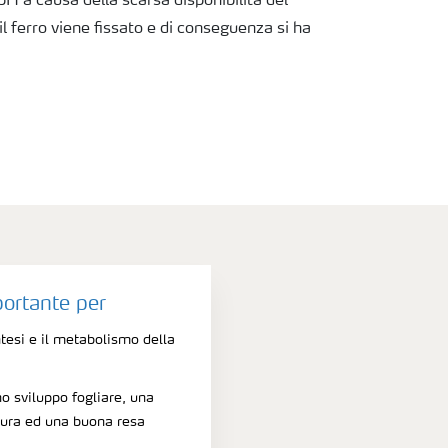
di pH a causa della scarsa disponibilità del
i il ferro viene fissato e di conseguenza si ha
portante per
ntesi e il metabolismo della
o sviluppo fogliare, una
tura ed una buona resa