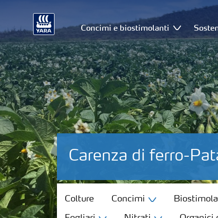
Concimi e biostimolanti
Sosten
Carenza di ferro-Pat
Colture
Colture
Concimi
Biostimola