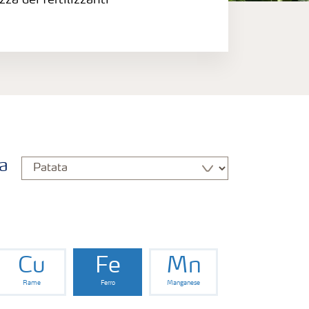
zza dei fertilizzanti
a
Cu
Fe
Mn
Rame
Ferro
Manganese