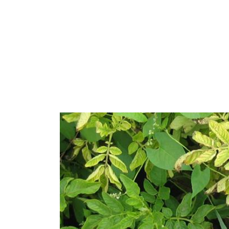
Nitrati
Organici e organo minerali
Strumenti e servizi
Sicurezza dei fertilizzanti
Calcolatore efficienza Azoto
Agricoltura rigenerativa
Richiesta di Offerta