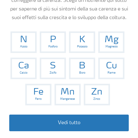
correggere la carenza. Scegli un nutriente qui sotto
per saperne di più sui sintomi della sua carenza e sui
suoi effetti sulla crescita e lo sviluppo della coltura.
N
P
K
Mg
Azoto
Fosforo
Potassio
Magnesio
Ca
S
B
Cu
Calcio
Zolfo
Boro
Rame
Fe
Mn
Zn
Ferro
Manganese
Zinco
Vedi tutto