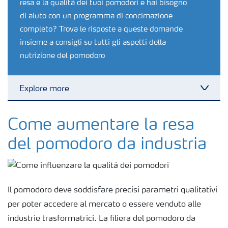
resa e la qualità dei tuoi pomodori e hai bisogno
di aiuto con un programma di concimazione
completo? Trova le risposte a queste domande
insieme a consigli su tutti gli aspetti della
nutrizione del pomodoro
Explore more
Toggl
Colture
Come aumentare la resa
del pomodoro da industria
Concimi
Biostimolanti
Il pomodoro deve soddisfare precisi parametri qualitativi
per poter accedere al mercato o essere venduto alle
Fertirrigazione
industrie trasformatrici. La filiera del pomodoro da