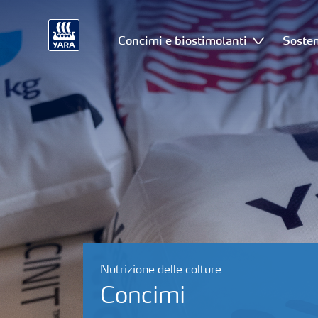
Concimi e biostimolanti
Sosten
Nutrizione delle colture
Concimi