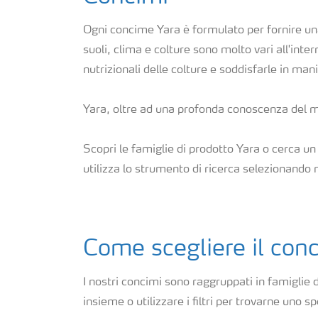
NPK rivestiti
Ogni concime Yara è formulato per fornire una
suoli, clima e colture sono molto vari all'inte
Concimi con inibitori
nutrizionali delle colture e soddisfarle in man
Yara, oltre ad una profonda conoscenza del me
Fogliari
Scopri le famiglie di prodotto Yara o cerca un
Nitrati
utilizza lo strumento di ricerca selezionando 
Organici e organo minerali
Come scegliere il con
Strumenti e servizi
I nostri concimi sono raggruppati in famiglie d
Sicurezza dei fertilizzanti
insieme o utilizzare i filtri per trovarne uno sp