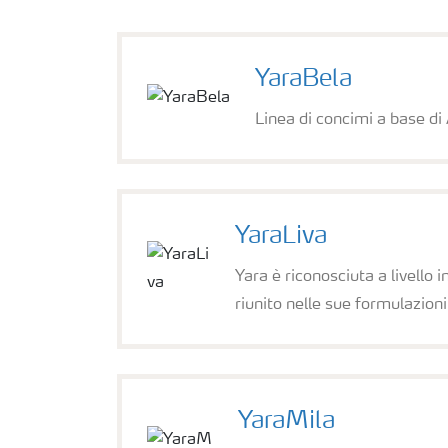
Calcolatore efficienza Azoto
YaraBela
Agricoltura rigenerativa
Linea di concimi a base di 
Richiesta di Offerta
YaraLiva
Yara è riconosciuta a livello 
riunito nelle sue formulazioni
YaraMila