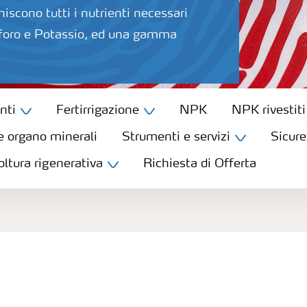
orniscono tutti i nutrienti necessari
Fosforo e Potassio, ed una gamma
nti
Fertirrigazione
NPK
NPK rivestiti
e organo minerali
Strumenti e servizi
Sicure
oltura rigenerativa
Richiesta di Offerta