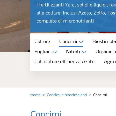
I fertilizzanti Yara, solidi o liquidi, f
alle colture, inclusi Azoto, Zolfo, 
completa di micronutrienti
Colture
Colture
Concimi
Biostimola
Fogliari
Nitrati
Organici 
Concimi
Calcolatore efficienza Azoto
Agric
Biostimolanti
Fertirrigazione
Home
Concimi e biostimolanti
Concimi
NPK
Concimi