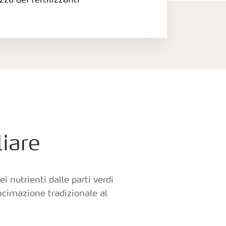
zza dei fertilizzanti
liare
i nutrienti dalle parti verdi
oncimazione tradizionale al