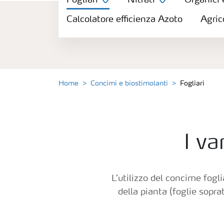
Fogliari
Nitrati
Organici 
Concimi
Calcolatore efficienza Azoto
Agric
Biostimolanti
Fertirrigazione
Home
Concimi e biostimolanti
Fogliari
NPK
NPK
I va
rivestiti
Concimi
con
L’utilizzo del concime fogli
inibitori
della pianta (foglie sopra
Fogliari