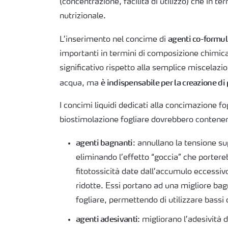
(concentrazione, facilità di utilizzo) che in ter
nutrizionale.
agenti co-formul
L’inserimento nel concime di
importanti in termini di composizione chimica 
significativo rispetto alla semplice miscelazio
è indispensabile per la creazione di p
acqua, ma
I concimi liquidi dedicati alla concimazione fog
biostimolazione fogliare dovrebbero contene
agenti bagnanti
: annullano la tensione su
eliminando l’effetto “goccia” che portereb
fitotossicità date dall’accumulo eccessivo
ridotte. Essi portano ad una migliore bag
fogliare, permettendo di utilizzare bassi
agenti adesivanti
: migliorano l’adesività d