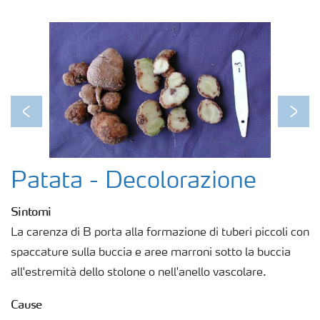
Fogliari
Nitrati
Organici e organo minerali
Previous
Next
Strumenti e servizi
Patata - Decolorazione
Sicurezza dei fertilizzanti
Sintomi
La carenza di B porta alla formazione di tuberi piccoli con
Calcolatore efficienza Azoto
spaccature sulla buccia e aree marroni sotto la buccia
all'estremità dello stolone o nell'anello vascolare.
Agricoltura rigenerativa
Cause