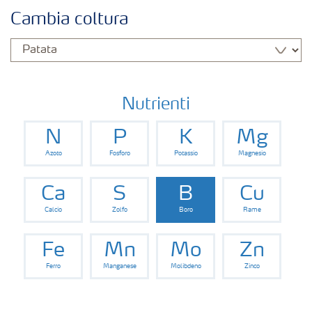
Colture
Cambia coltura
Concimi
Biostimolanti
Nutrienti
N
P
K
Mg
Fertirrigazione
Azoto
Fosforo
Potassio
Magnesio
NPK
Ca
S
B
Cu
Calcio
Zolfo
Boro
Rame
NPK rivestiti
Fe
Mn
Mo
Zn
Ferro
Manganese
Molibdeno
Zinco
Concimi con inibitori