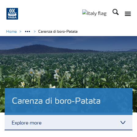
Cerca
Toggle
Toggle country lan
Home
Carenza di boro-Patata
Carenza di boro-Patata
Explore more
Toggl