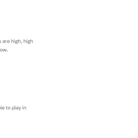
 are high, high
how.
e to play in