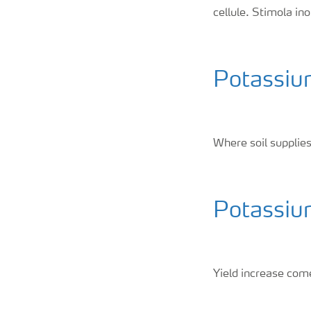
cellule. Stimola ino
Nitrati
Organici e organo minerali
Potassiu
Strumenti e servizi
Where soil supplies
Sicurezza dei fertilizzanti
Calcolatore efficienza Azoto
Potassium
Agricoltura rigenerativa
Yield increase come
Richiesta di Offerta