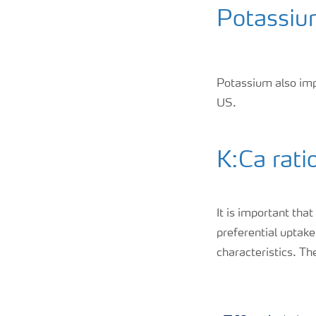
Potassiu
Potassium also impr
US.
K:Ca ratio
It is important tha
preferential uptake
characteristics. Th