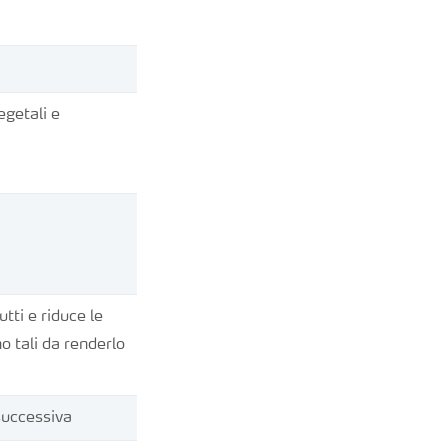
egetali e
rutti e riduce le
no tali da renderlo
successiva