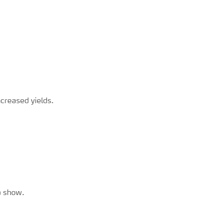
ncreased yields.
ia show.