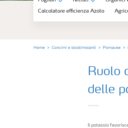
Fogliari
Nitrati
Organici 
Concimi
Calcolatore efficienza Azoto
Agric
Biostimolanti
Fertirrigazione
Home
Concimi e biostimolanti
Pomacee
NPK
Ruolo d
NPK rivestiti
delle 
Concimi con inibitori
Fogliari
Il potassio favorisc