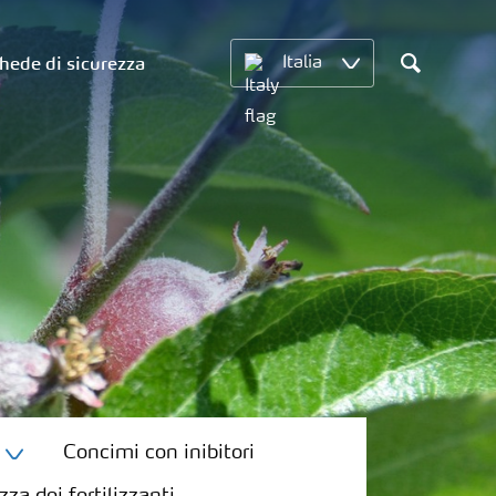
hede di sicurezza
Italia
Search
Concimi con inibitori