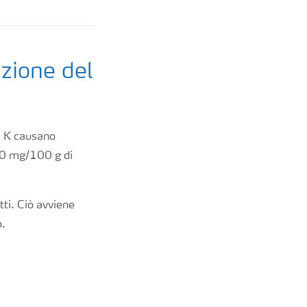
azione del
 di K causano
 120 mg/100 g di
tti. Ciò avviene
o.