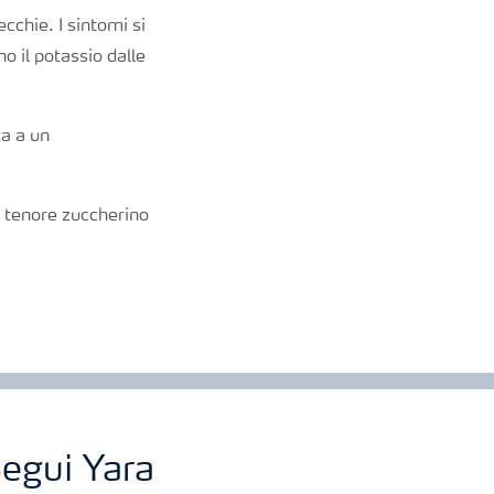
cchie. I sintomi si
no il potassio dalle
ta a un
un tenore zuccherino
egui Yara