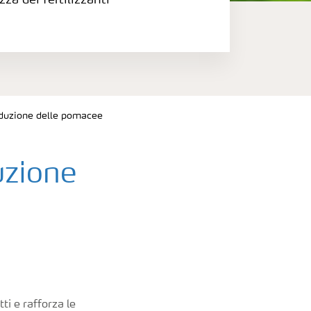
zza dei fertilizzanti
oduzione delle pomacee
uzione
ti e rafforza le