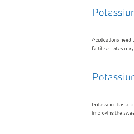
Potassiu
Applications need t
fertilizer rates may
Potassium
Potassium has a pos
improving the sweetn