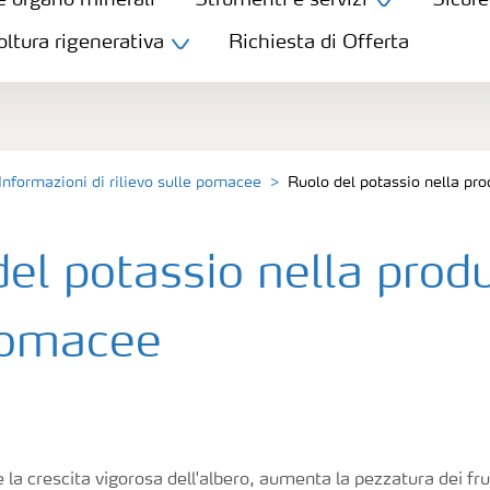
e organo minerali
Strumenti e servizi
Sicure
oltura rigenerativa
Richiesta di Offerta
Informazioni di rilievo sulle pomacee
Ruolo del potassio nella pr
el potassio nella prod
pomacee
e la crescita vigorosa dell'albero, aumenta la pezzatura dei frut