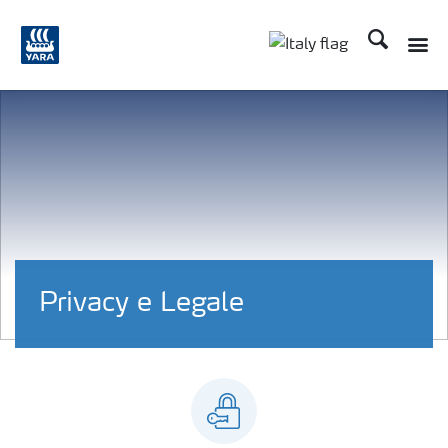
Cerca
Toggle
Toggle country lan
Privacy e Legale