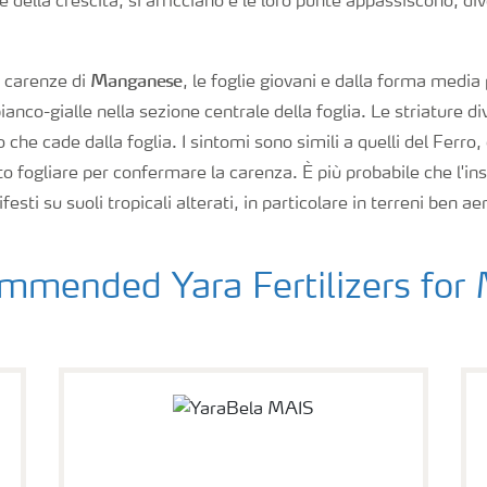
e della crescita, si arricciano e le loro punte appassiscono, di
Manganese
i carenze di
, le foglie giovani e dalla forma medi
ianco-gialle nella sezione centrale della foglia. Le striature 
 che cade dalla foglia. I sintomi sono simili a quelli del Ferro
to fogliare per confermare la carenza. È più probabile che l'ins
ti su suoli tropicali alterati, in particolare in terreni ben aer
mended Yara Fertilizers for