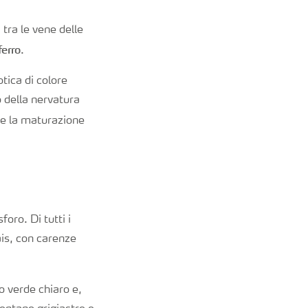
 tra le vene delle
ferro
.
otica di colore
o della nervatura
a e la maturazione
foro. Di tutti i
ais, con carenze
 o verde chiaro e,