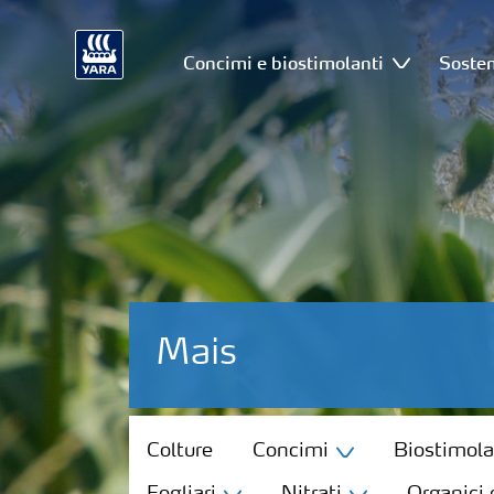
Concimi e biostimolanti
Sosten
Mais
Colture
Colture
Concimi
Biostimola