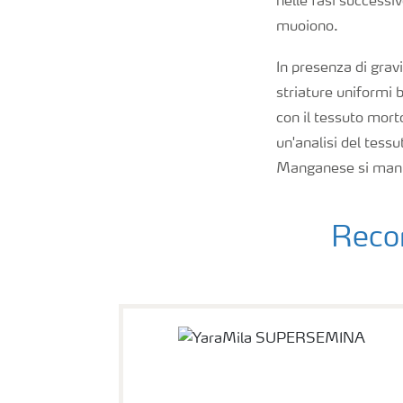
nelle fasi successiv
muoiono.
In presenza di grav
striature uniformi b
con il tessuto morto
un'analisi del tessu
Manganese si manifes
Recom