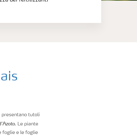
zza dei fertilizzanti
mais
, presentano tutoli
d'Azoto
. Le piante
foglie e le foglie