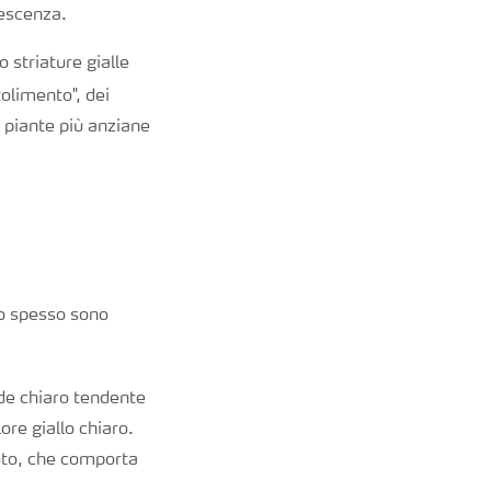
nescenza.
 striature gialle
tolimento", dei
e piante più anziane
co spesso sono
de chiaro tendente
re giallo chiaro.
zoto, che comporta