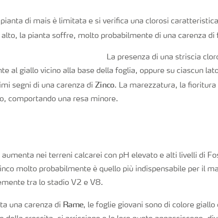
 pianta di mais è limitata e si verifica una clorosi caratteristica
in alto, la pianta soffre, molto probabilmente di una carenza di
La presenza di una striscia clor
e al giallo vicino alla base della foglia, oppure su ciascun lat
Zinco
rimi segni di una carenza di
. La marezzatura, la fioritur
do, comportando una resa minore.
aumenta nei terreni calcarei con pH elevato e alti livelli di Fos
Zinco molto probabilmente è quello più indispensabile per il m
emente tra lo stadio V2 e V8.
Rame
nta una carenza di
, le foglie giovani sono di colore giallo