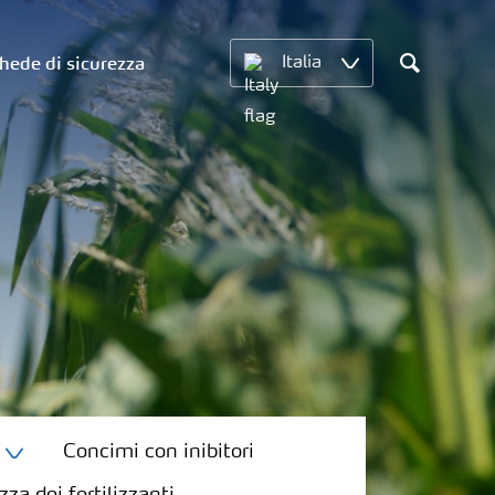
hede di sicurezza
Italia
Search
Concimi con inibitori