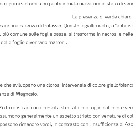
o i primi sintomi, con punte e metà nervature in stato di se
La presenza di verde chiaro o
otassio
dicare una carenza di P
. Questo ingiallimento, o "abbrus
, più comune sulle foglie basse, si trasforma in necrosi e nell
i delle foglie diventano marroni.
ne che sviluppano una clorosi intervenale di colore giallo/bian
Magnesio
ienza di
.
Zolfo
mostrano una crescita stentata con foglie dal colore ver
e assumono generalmente un aspetto striato con venature di colo
 possono rimanere verdi, in contrasto con l'insufficienza di A