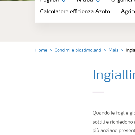
Fogliari
Nitrati
Organici 
Concimi
Calcolatore efficienza Azoto
Agric
Biostimolanti
Fertirrigazione
Home
Concimi e biostimolanti
Mais
Ingi
NPK
Ingiall
NPK rivestiti
Concimi con inibitori
Quando le foglie gi
sottili e richiedon
Fogliari
più anziane present