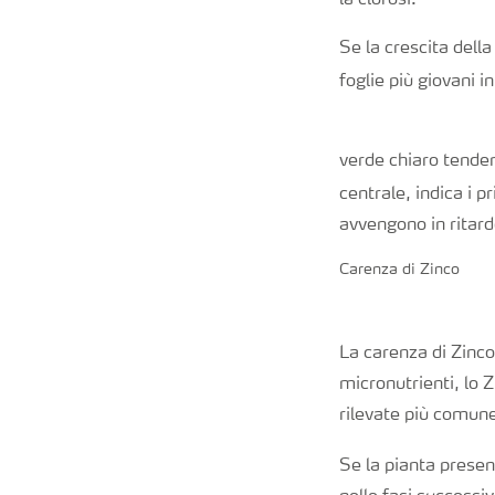
la clorosi.
Se la crescita della
foglie più giovani 
verde chiaro tendent
centrale, indica i p
avvengono in ritar
Carenza di Zinco
La carenza di Zinco 
micronutrienti, lo 
rilevate più comun
Se la pianta prese