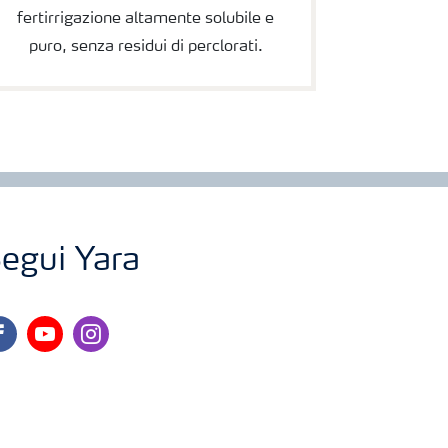
fertirrigazione altamente solubile e
puro, senza residui di perclorati.
egui Yara
cebook
youtube
instagram