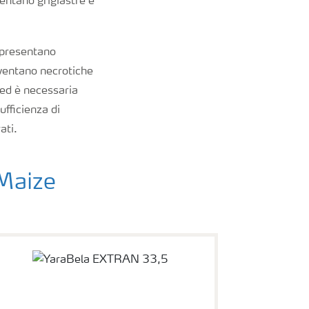
ventano grigiastre e
a presentano
diventano necrotiche
, ed è necessaria
ufficienza di
ati.
 Maize