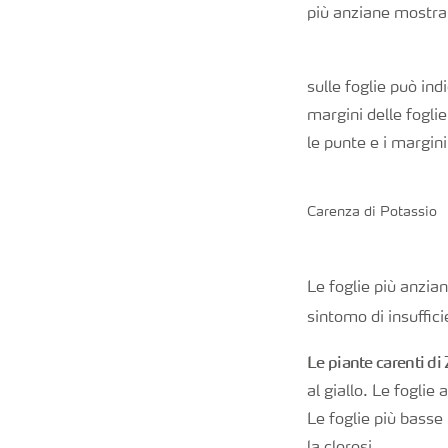
più anziane mostran
Nitrati
sulle foglie può in
Organici e organo minerali
margini delle foglie
le punte e i margin
Strumenti e servizi
Carenza di Potassio
Sicurezza dei fertilizzanti
Calcolatore efficienza Azoto
Le foglie più anzia
sintomo di insuffic
Agricoltura rigenerativa
Le piante carenti di 
al giallo. Le fogli
Richiesta di Offerta
Le foglie più basse