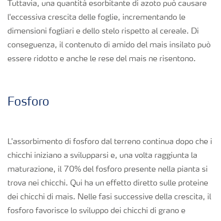
Tuttavia, una quantità esorbitante di azoto può causare
Fogliari
l'eccessiva crescita delle foglie, incrementando le
dimensioni fogliari e dello stelo rispetto al cereale. Di
Nitrati
conseguenza, il contenuto di amido del mais insilato può
essere ridotto e anche le rese del mais ne risentono.
Organici e organo minerali
Fosforo
Strumenti e servizi
Sicurezza dei fertilizzanti
L'assorbimento di fosforo dal terreno continua dopo che i
chicchi iniziano a svilupparsi e, una volta raggiunta la
Calcolatore efficienza Azoto
maturazione, il 70% del fosforo presente nella pianta si
trova nei chicchi. Qui ha un effetto diretto sulle proteine
dei chicchi di mais. Nelle fasi successive della crescita, il
Agricoltura rigenerativa
fosforo favorisce lo sviluppo dei chicchi di grano e