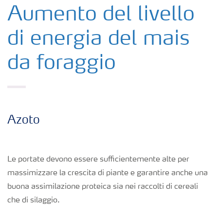
Colture
Aumento del livello
di energia del mais
Concimi
da foraggio
Biostimolanti
Fertirrigazione
Azoto
NPK
Le portate devono essere sufficientemente alte per
NPK rivestiti
massimizzare la crescita di piante e garantire anche una
buona assimilazione proteica sia nei raccolti di cereali
Concimi con inibitori
che di silaggio.