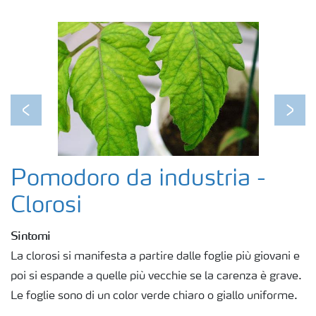
Fogliari
Nitrati
Organici e organo minerali
Previous
Next
Strumenti e servizi
Pomodoro da industria -
Sicurezza dei fertilizzanti
Clorosi
Sintomi
Calcolatore efficienza Azoto
La clorosi si manifesta a partire dalle foglie più giovani e
poi si espande a quelle più vecchie se la carenza è grave.
Agricoltura rigenerativa
Le foglie sono di un color verde chiaro o giallo uniforme.