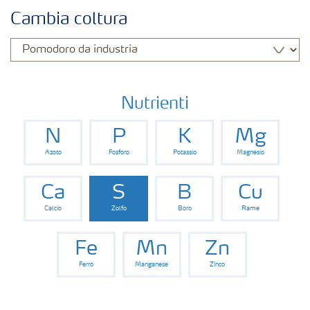
Colture
Cambia coltura
Concimi
Biostimolanti
Nutrienti
N
P
K
Mg
Fertirrigazione
Azoto
Fosforo
Potassio
Magnesio
NPK
Ca
S
B
Cu
Calcio
Zolfo
Boro
Rame
NPK rivestiti
Fe
Mn
Zn
Ferro
Manganese
Zinco
Concimi con inibitori