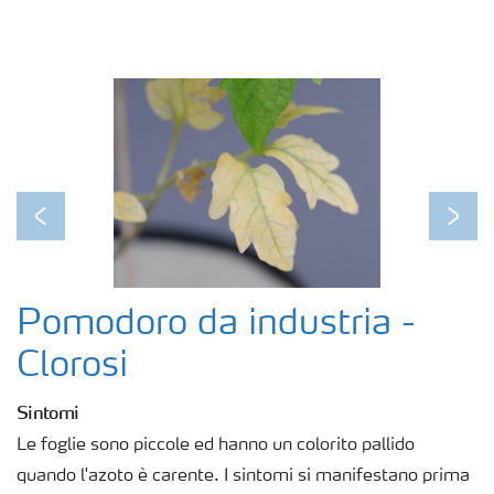
Fogliari
Nitrati
Organici e organo minerali
Previous
Next
Strumenti e servizi
Pomodoro da industria -
Sicurezza dei fertilizzanti
Clorosi
Sintomi
Calcolatore efficienza Azoto
Le foglie sono piccole ed hanno un colorito pallido
quando l'azoto è carente. I sintomi si manifestano prima
Agricoltura rigenerativa