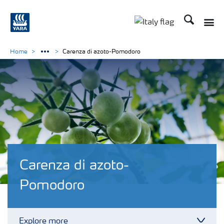
Cerca
Toggle
Toggle country lan
Home
Carenza di azoto-Pomodoro
Carenza di azoto-
Pomodoro
Explore more
Toggl