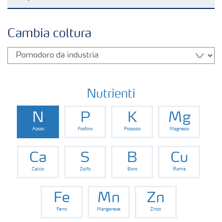
Colture
Cambia coltura
Concimi
Biostimolanti
Nutrienti
N
P
K
Mg
Fertirrigazione
Azoto
Fosforo
Potassio
Magnesio
NPK
Ca
S
B
Cu
Calcio
Zolfo
Boro
Rame
NPK rivestiti
Fe
Mn
Zn
Ferro
Manganese
Zinco
Concimi con inibitori