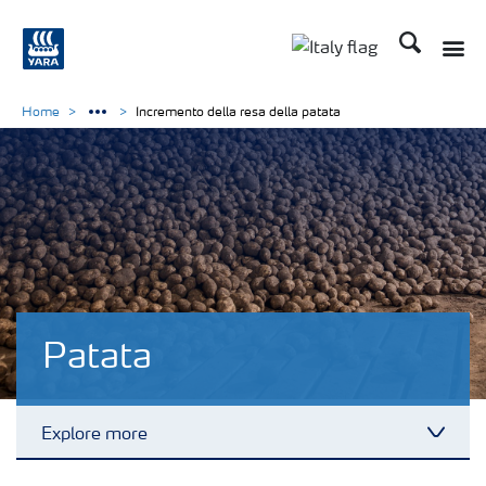
Cerca
Toggle
Toggle country lan
Home
Incremento della resa della patata
Patata
Explore more
Toggl