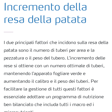
Colture
Incremento della
resa della patata
Concimi
Biostimolanti
I due principali fattori che incidono sulla resa della
patata sono il numero di tuberi per area e la
Fertirrigazione
pezzatura o il peso del tubero. L'incremento delle
rese si ottiene con un numero ottimale di tuberi,
NPK
mantenendo l'apparato fogliare verde e
aumentando il calibro e il peso dei tuberi. Per
NPK rivestiti
facilitare la gestione di tutti questi fattori è
essenziale adottare un programma di nutrizione
Concimi con inibitori
ben bilanciato che includa tutti i macro ed i