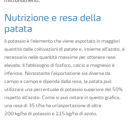
micronutrienti.
Fogliari
Nutrizione e resa della
Nitrati
patata
Il potassio è l'elemento che viene asportato in maggiori
Organici e organo minerali
quantità dalle coltivazioni di patate e, insieme all'azoto, è
necessario nelle quantità massime per ottenere rese
Strumenti e servizi
elevate. Il fabbisogno di fosforo, calcio e magnesio è
inferiore. Nonostante l'asportazione sia diversa da
Sicurezza dei fertilizzanti
campo a campo e dipenda dalla resa, la patata può
utilizzare una percentuale di potassio superiore del 50%
Calcolatore efficienza Azoto
rispetto all'azoto. Come si può notare in questo grafico,
una resa di 35 t/ha ha un'asportazione di oltre
200 kg/ha di potassio e 115 kg/ha di azoto.
Agricoltura rigenerativa