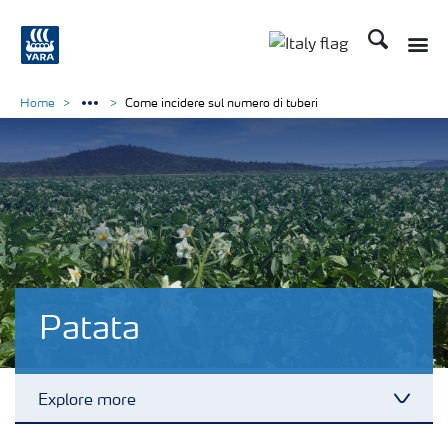
Cerca
Toggle
Toggle country lan
Home
Come incidere sul numero di tuberi
Patata
Explore more
Toggl