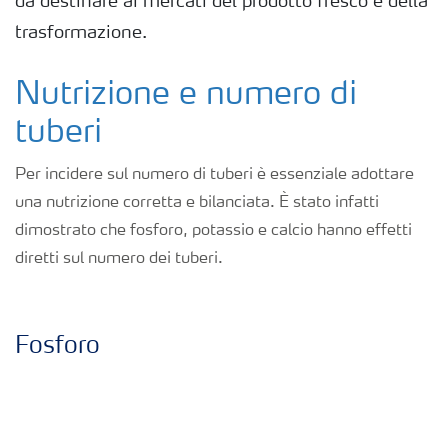
da destinare ai mercati del prodotto fresco e della
Fogliari
trasformazione.
Nitrati
Nutrizione e numero di
tuberi
Organici e organo minerali
Per incidere sul numero di tuberi è essenziale adottare
una nutrizione corretta e bilanciata. È stato infatti
Strumenti e servizi
dimostrato che fosforo, potassio e calcio hanno effetti
diretti sul numero dei tuberi.
Sicurezza dei fertilizzanti
Calcolatore efficienza Azoto
Fosforo
Agricoltura rigenerativa