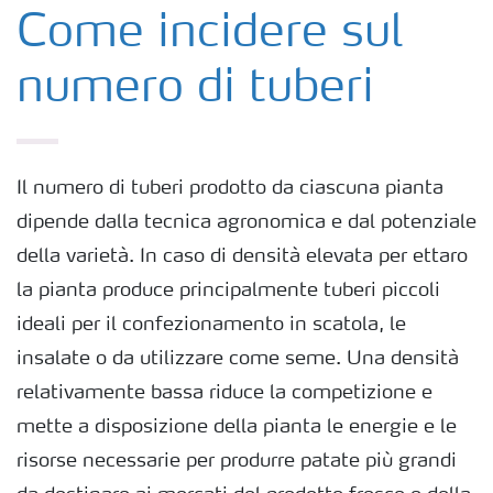
Colture
Come incidere sul
numero di tuberi
Concimi
Biostimolanti
Il numero di tuberi prodotto da ciascuna pianta
dipende dalla tecnica agronomica e dal potenziale
Fertirrigazione
della varietà. In caso di densità elevata per ettaro
la pianta produce principalmente tuberi piccoli
NPK
ideali per il confezionamento in scatola, le
insalate o da utilizzare come seme. Una densità
NPK rivestiti
relativamente bassa riduce la competizione e
mette a disposizione della pianta le energie e le
Concimi con inibitori
risorse necessarie per produrre patate più grandi