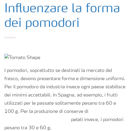
Colture
Influenzare la forma
dei pomodori
Concimi
Biostimolanti
Fertirrigazione
I pomodori, soprattutto se destinati la mercato del
NPK
fresco, devono presentare forma e dimensione uniformi.
Per il pomodoro da industria invece ogni paese stabilisce
dei minimi accettabili. In Spagna, ad esempio, i frutti
NPK rivestiti
utilizzati per le passate solitamente pesano tra 60 e
100 g. Per la produzione di conserve di
Concimi con inibitori
pelati invece, i pomodori
pesano tra 30 e 60 g.