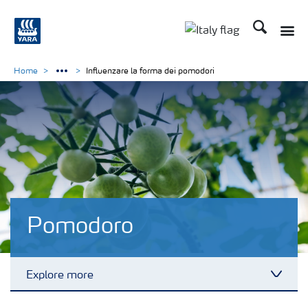
Cerca
Toggle
Toggle country lan
Home
Influenzare la forma dei pomodori
Pomodoro
Explore more
Toggl