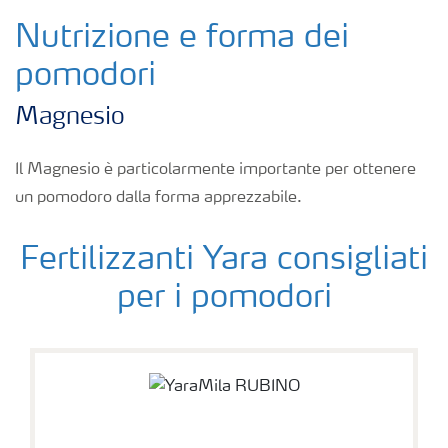
Fogliari
Nutrizione e forma dei
pomodori
Nitrati
Magnesio
Organici e organo minerali
Il Magnesio è particolarmente importante per ottenere
un pomodoro dalla forma apprezzabile.
Strumenti e servizi
Fertilizzanti Yara consigliati
Sicurezza dei fertilizzanti
per i pomodori
Calcolatore efficienza Azoto
Agricoltura rigenerativa