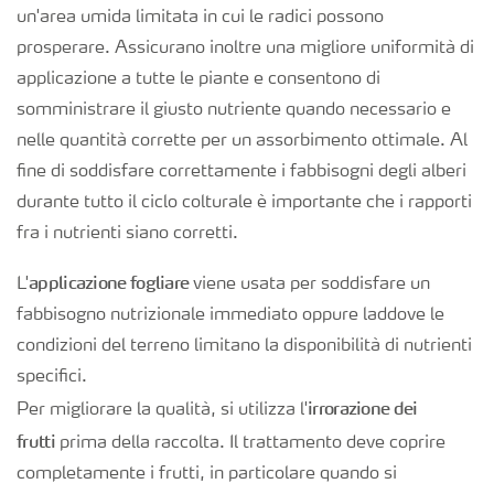
Fogliari
un'area umida limitata in cui le radici possono
prosperare. Assicurano inoltre una migliore uniformità di
applicazione a tutte le piante e consentono di
Nitrati
somministrare il giusto nutriente quando necessario e
nelle quantità corrette per un assorbimento ottimale. Al
Organici e organo minerali
fine di soddisfare correttamente i fabbisogni degli alberi
durante tutto il ciclo colturale è importante che i rapporti
Strumenti e servizi
fra i nutrienti siano corretti.
applicazione fogliare
L'
viene usata per soddisfare un
Sicurezza dei fertilizzanti
fabbisogno nutrizionale immediato oppure laddove le
condizioni del terreno limitano la disponibilità di nutrienti
Calcolatore efficienza Azoto
specifici.
irrorazione dei
Per migliorare la qualità, si utilizza l'
frutti
prima della raccolta. Il trattamento deve coprire
Agricoltura rigenerativa
completamente i frutti, in particolare quando si