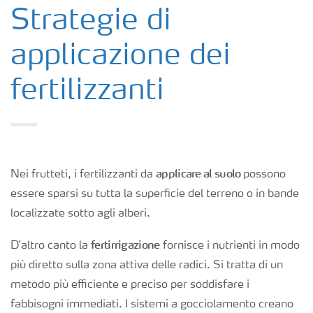
Colture
Strategie di
applicazione dei
Concimi
fertilizzanti
Biostimolanti
Fertirrigazione
applicare al suolo
Nei frutteti, i fertilizzanti da
possono
NPK
essere sparsi su tutta la superficie del terreno o in bande
localizzate sotto agli alberi.
NPK rivestiti
fertirrigazione
D'altro canto la
fornisce i nutrienti in modo
più diretto sulla zona attiva delle radici. Si tratta di un
Concimi con inibitori
metodo più efficiente e preciso per soddisfare i
fabbisogni immediati. I sistemi a gocciolamento creano