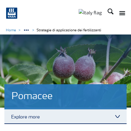
Cerca
Toggle
Toggle country lan
Home
Strategie di applicazione dei fertilizzanti
Pomacee
Explore more
Toggl