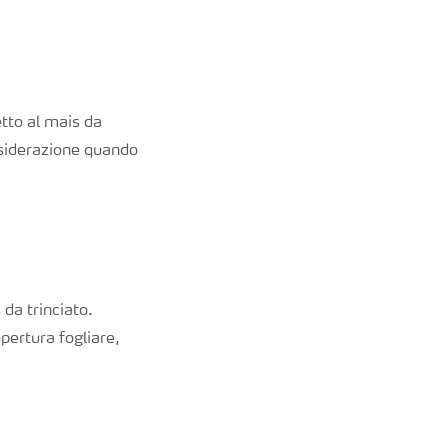
etto al mais da
onsiderazione quando
 da trinciato.
opertura fogliare,