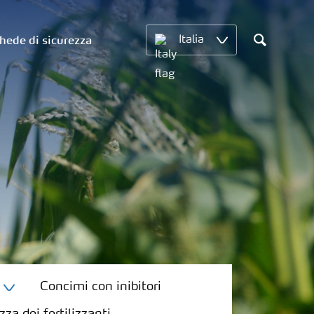
hede di sicurezza
Italia
Search
Concimi con inibitori