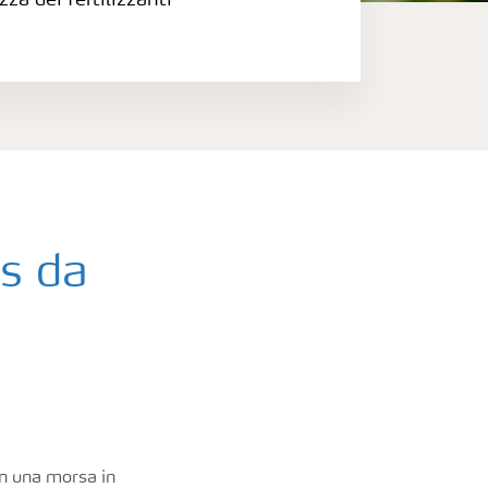
zza dei fertilizzanti
s da
 in una morsa in