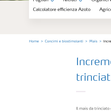
Fogliari
Nitrati
Organici 
Concimi
Calcolatore efficienza Azoto
Agric
Biostimolanti
Fertirrigazione
Home
Concimi e biostimolanti
Mais
Incr
NPK
Increm
NPK rivestiti
trincia
Concimi con inibitori
Fogliari
Il mais da trinciato