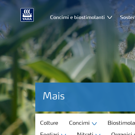
Concimi e biostimolanti
Sosten
Mais
Colture
Colture
Concimi
Biostimola