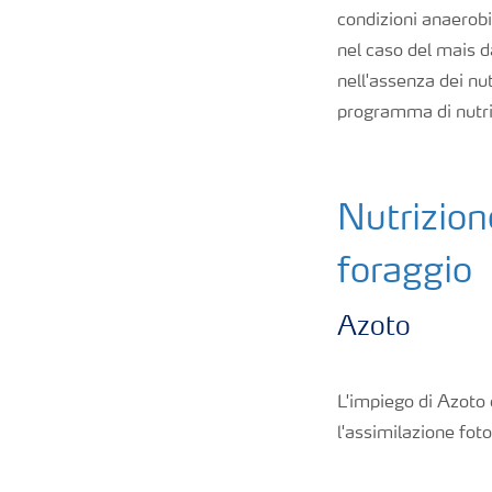
condizioni anaerobi
Nitrati
nel caso del mais d
nell'assenza dei nut
Organici e organo minerali
programma di nutriz
Strumenti e servizi
Nutrizion
Sicurezza dei fertilizzanti
foraggio
Calcolatore efficienza Azoto
Azoto
Agricoltura rigenerativa
L'impiego di Azoto
l'assimilazione foto
Richiesta di Offerta