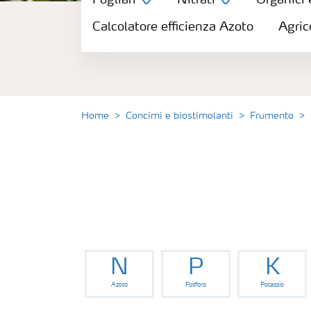
Fogliari
Nitrati
Organici 
Concimi
Calcolatore efficienza Azoto
Agric
Biostimolanti
Fertirrigazione
Home
Concimi e biostimolanti
Frumento
NPK
NPK rivestiti
Concimi con inibitori
N
P
K
Fogliari
Azoto
Fosforo
Potassio