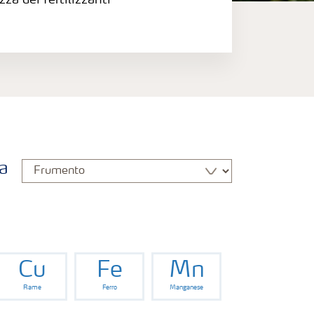
zza dei fertilizzanti
a
Cu
Fe
Mn
Rame
Ferro
Manganese