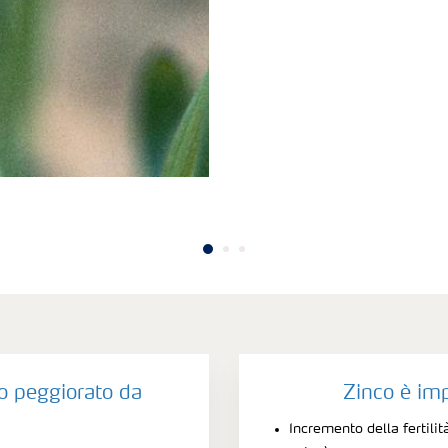
o peggiorato da
Zinco è im
Incremento della fertilit