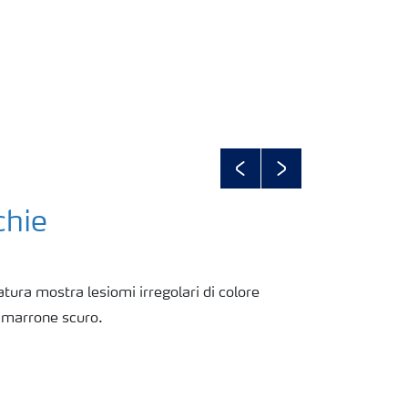
Previous
Next
chie
tura mostra lesiomi irregolari di colore
 marrone scuro.