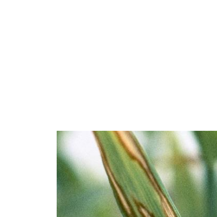
Nitrati
Organici e organo minerali
Strumenti e servizi
Sicurezza dei fertilizzanti
Calcolatore efficienza Azoto
Agricoltura rigenerativa
Richiesta di Offerta