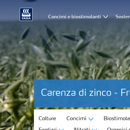
Concimi e biostimolanti
Sosten
Carenza di zinco - 
Colture
Colture
Concimi
Biostimola