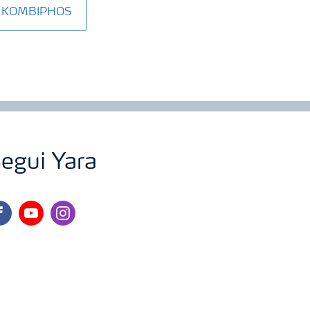
ita KOMBIPHOS
egui Yara
cebook
youtube
instagram