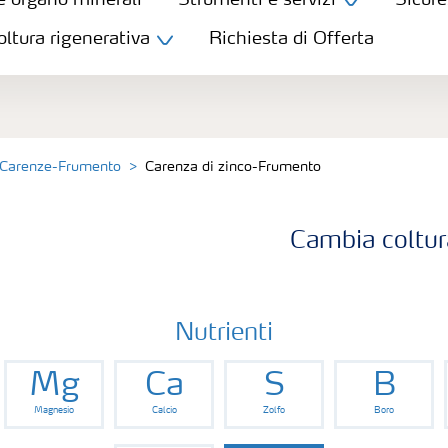
e organo minerali
Strumenti e servizi
Sicure
oltura rigenerativa
Richiesta di Offerta
Carenze-Frumento
Carenza di zinco-Frumento
Cambia coltur
Nutrienti
Mg
Ca
S
B
Magnesio
Calcio
Zolfo
Boro