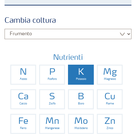
Colture
Cambia coltura
Concimi
Biostimolanti
Nutrienti
N
P
K
Mg
Fertirrigazione
Azoto
Fosforo
Potassio
Magnesio
NPK
Ca
S
B
Cu
Calcio
Zolfo
Boro
Rame
NPK rivestiti
Fe
Mn
Mo
Zn
Ferro
Manganese
Molibdeno
Zinco
Concimi con inibitori