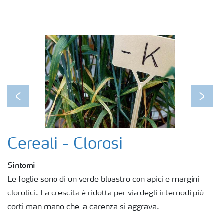
Fogliari
Nitrati
Organici e organo minerali
Previous
Next
Strumenti e servizi
Cereali - Clorosi
Sicurezza dei fertilizzanti
Sintomi
Le foglie sono di un verde bluastro con apici e margini
Calcolatore efficienza Azoto
clorotici. La crescita è ridotta per via degli internodi più
corti man mano che la carenza si aggrava.
Agricoltura rigenerativa