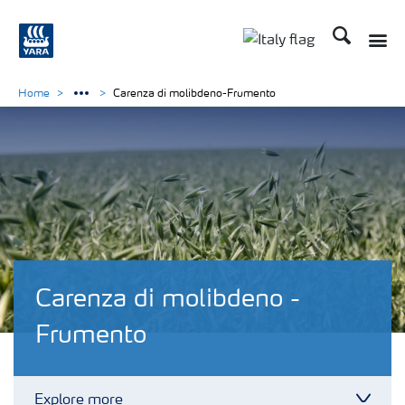
Cerca
Toggle
Toggle country lan
Home
Carenza di molibdeno-Frumento
Carenza di molibdeno -
Frumento
Explore more
Toggl