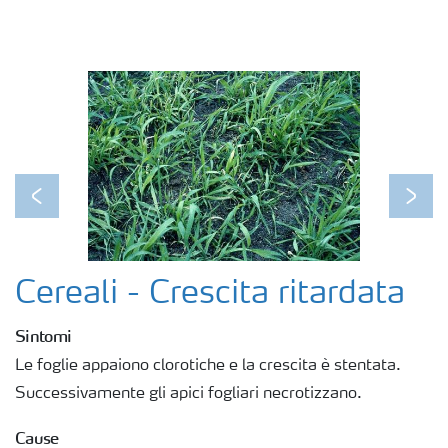
Fogliari
Nitrati
Organici e organo minerali
Previous
Next
Strumenti e servizi
Cereali - Crescita ritardata
Sicurezza dei fertilizzanti
Sintomi
Le foglie appaiono clorotiche e la crescita è stentata.
Calcolatore efficienza Azoto
Successivamente gli apici fogliari necrotizzano.
Cause
Agricoltura rigenerativa