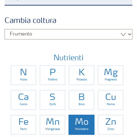
Colture
Cambia coltura
Concimi
Biostimolanti
Nutrienti
N
P
K
Mg
Fertirrigazione
Azoto
Fosforo
Potassio
Magnesio
NPK
Ca
S
B
Cu
Calcio
Zolfo
Boro
Rame
NPK rivestiti
Fe
Mn
Mo
Zn
Ferro
Manganese
Molibdeno
Zinco
Concimi con inibitori