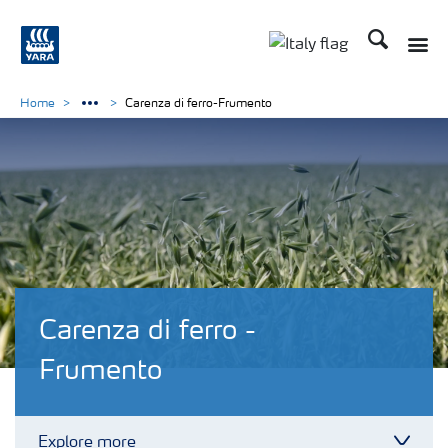
Cerca
Toggle
Toggle country lan
Home
Carenza di ferro-Frumento
Carenza di ferro -
Frumento
Explore more
Toggl