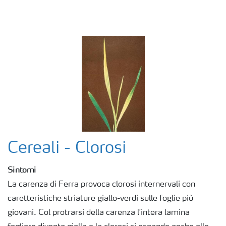
Fogliari
Nitrati
Organici e organo minerali
Strumenti e servizi
Cereali - Clorosi
Sicurezza dei fertilizzanti
Sintomi
La carenza di Ferra provoca clorosi internervali con
Calcolatore efficienza Azoto
caretteristiche striature giallo-verdi sulle foglie più
giovani. Col protrarsi della carenza l'intera lamina
Agricoltura rigenerativa