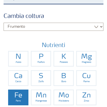
Colture
Cambia coltura
Concimi
Biostimolanti
Nutrienti
N
P
K
Mg
Fertirrigazione
Azoto
Fosforo
Potassio
Magnesio
NPK
Ca
S
B
Cu
Calcio
Zolfo
Boro
Rame
NPK rivestiti
Fe
Mn
Mo
Zn
Ferro
Manganese
Molibdeno
Zinco
Concimi con inibitori