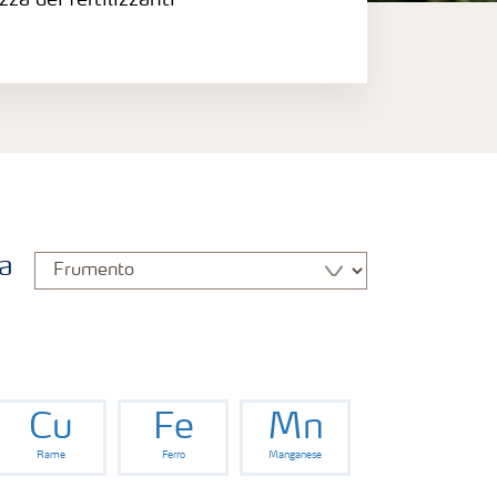
zza dei fertilizzanti
a
Cu
Fe
Mn
Rame
Ferro
Manganese