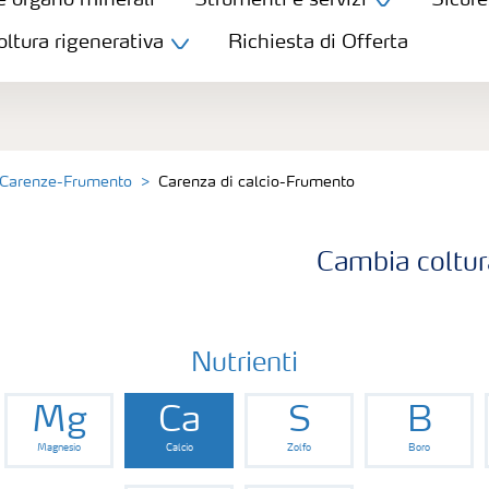
e organo minerali
Strumenti e servizi
Sicure
oltura rigenerativa
Richiesta di Offerta
Carenze-Frumento
Carenza di calcio-Frumento
Cambia coltur
Nutrienti
Mg
Ca
S
B
Magnesio
Calcio
Zolfo
Boro