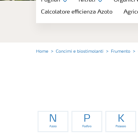
Fogliari
Nitrati
Organici 
Concimi
Calcolatore efficienza Azoto
Agric
Biostimolanti
Fertirrigazione
Home
Concimi e biostimolanti
Frumento
NPK
NPK rivestiti
Concimi con inibitori
N
P
K
Fogliari
Azoto
Fosforo
Potassio