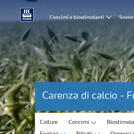
Concimi e biostimolanti
Sosten
Carenza di calcio - 
Colture
Colture
Concimi
Biostimola