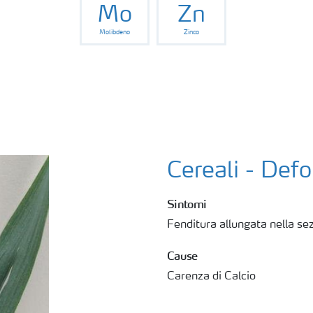
Mo
Zn
Molibdeno
Zinco
Cereali - Def
Sintomi
Fenditura allungata nella sez
Cause
Carenza di Calcio