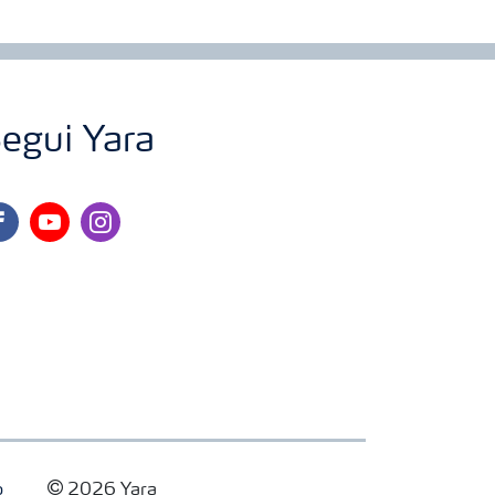
egui Yara
cebook
youtube
instagram
o
2026 Yara