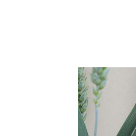
Nitrati
Organici e organo minerali
Strumenti e servizi
Sicurezza dei fertilizzanti
Calcolatore efficienza Azoto
Agricoltura rigenerativa
Richiesta di Offerta