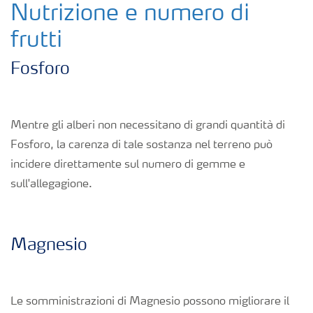
Nutrizione e numero di
Fogliari
frutti
Nitrati
Fosforo
Organici e organo minerali
Mentre gli alberi non necessitano di grandi quantità di
Fosforo, la carenza di tale sostanza nel terreno può
Strumenti e servizi
incidere direttamente sul numero di gemme e
sull'allegagione.
Sicurezza dei fertilizzanti
Calcolatore efficienza Azoto
Magnesio
Agricoltura rigenerativa
Le somministrazioni di Magnesio possono migliorare il