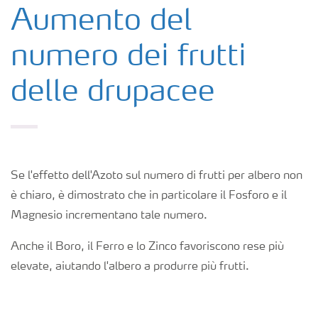
Colture
Aumento del
numero dei frutti
Concimi
delle drupacee
Biostimolanti
Fertirrigazione
Se l'effetto dell'Azoto sul numero di frutti per albero non
NPK
è chiaro, è dimostrato che in particolare il Fosforo e il
Magnesio incrementano tale numero.
NPK rivestiti
Anche il Boro, il Ferro e lo Zinco favoriscono rese più
elevate, aiutando l'albero a produrre più frutti.
Concimi con inibitori