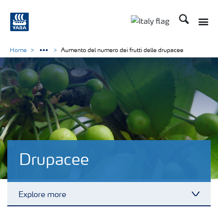
Cerca
Toggle
Toggle country lan
Home
Aumento del numero dei frutti delle drupacee
Drupacee
Explore more
Toggl