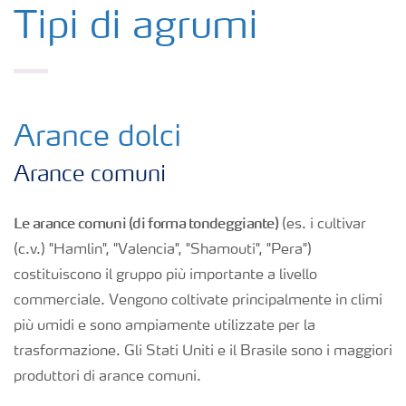
Colture
Tipi di agrumi
Concimi
Biostimolanti
Arance dolci
Arance comuni
Fertirrigazione
Le arance comuni (di forma tondeggiante)
(es. i cultivar
NPK
(c.v.) "Hamlin", "Valencia", "Shamouti", "Pera")
costituiscono il gruppo più importante a livello
commerciale. Vengono coltivate principalmente in climi
NPK rivestiti
più umidi e sono ampiamente utilizzate per la
trasformazione. Gli Stati Uniti e il Brasile sono i maggiori
Concimi con inibitori
produttori di arance comuni.