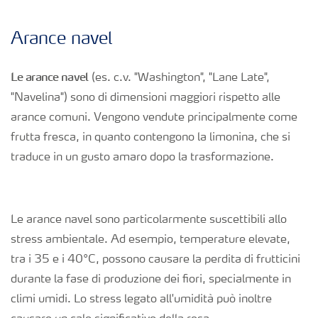
Fogliari
Arance navel
Nitrati
Le arance navel
(es. c.v. "Washington", "Lane Late",
"Navelina") sono di dimensioni maggiori rispetto alle
Organici e organo minerali
arance comuni. Vengono vendute principalmente come
frutta fresca, in quanto contengono la limonina, che si
Strumenti e servizi
traduce in un gusto amaro dopo la trasformazione.
Sicurezza dei fertilizzanti
Le arance navel sono particolarmente suscettibili allo
stress ambientale. Ad esempio, temperature elevate,
Calcolatore efficienza Azoto
tra i 35 e i 40°C, possono causare la perdita di frutticini
durante la fase di produzione dei fiori, specialmente in
Agricoltura rigenerativa
climi umidi. Lo stress legato all'umidità può inoltre