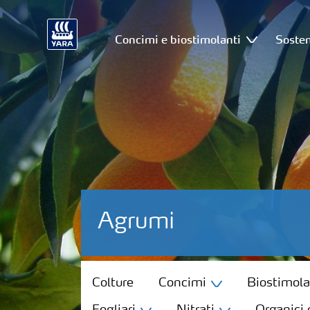
Concimi e biostimolanti
Sosten
Agrumi
Colture
Colture
Concimi
Biostimola