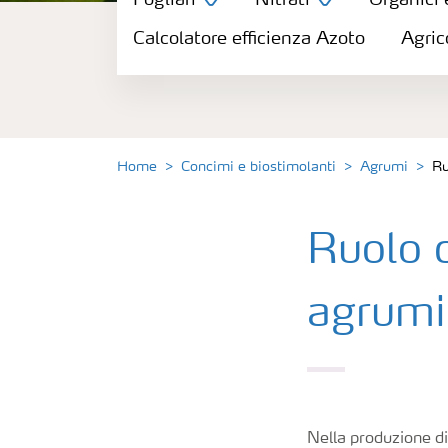
Fogliari
Nitrati
Organici 
Concimi
Calcolatore efficienza Azoto
Agric
Biostimolanti
Fertirrigazione
Home
Concimi e biostimolanti
Agrumi
Ru
NPK
Ruolo d
NPK rivestiti
agrumi
Concimi con inibitori
Fogliari
Nella produzione di