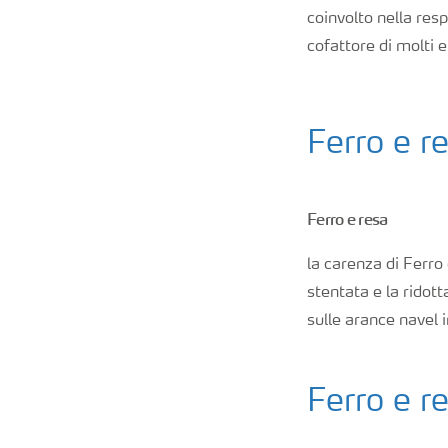
coinvolto nella resp
Nitrati
cofattore di molti 
Organici e organo minerali
Ferro e r
Strumenti e servizi
Ferro e resa
Sicurezza dei fertilizzanti
la carenza di Ferro
Calcolatore efficienza Azoto
stentata e la ridot
sulle arance navel i
Agricoltura rigenerativa
Ferro e r
Richiesta di Offerta