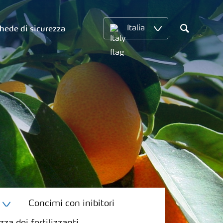
hede di sicurezza
Italia
Search
Concimi con inibitori