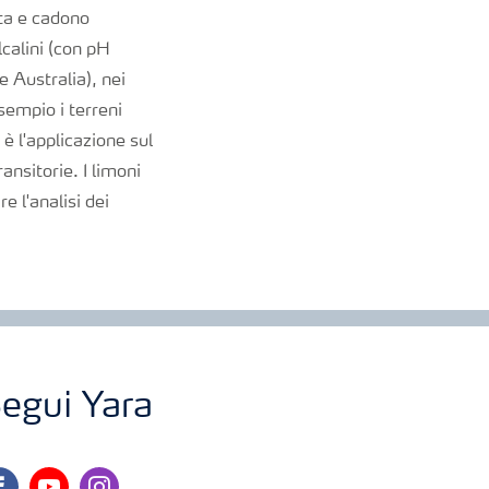
ata e cadono
calini (con pH
e Australia), nei
sempio i terreni
è l'applicazione sul
ransitorie. I limoni
e l'analisi dei
egui Yara
cebook
youtube
instagram