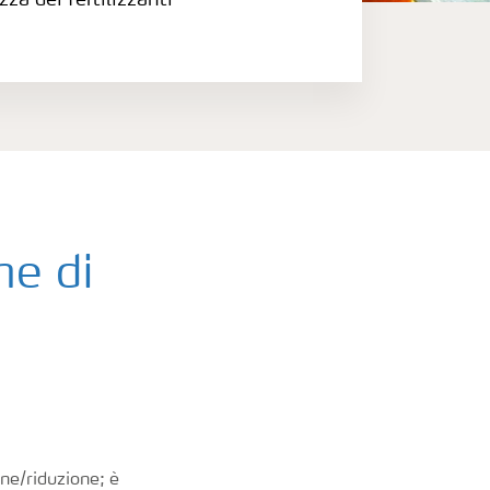
zza dei fertilizzanti
ne di
one/riduzione; è