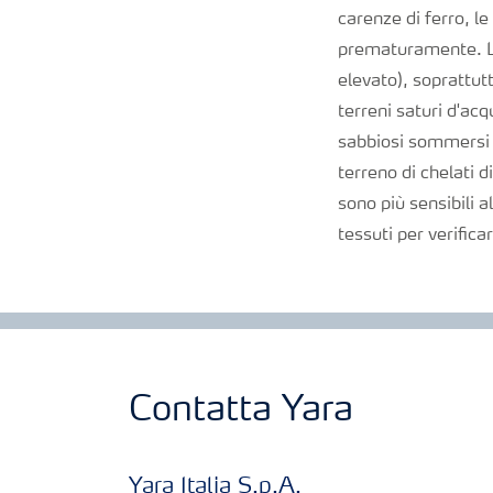
carenze di ferro, l
prematuramente. La
elevato), soprattutt
terreni saturi d'ac
sabbiosi sommersi de
terreno di chelati di
sono più sensibili a
tessuti per verifica
Contatta Yara
Yara Italia S.p.A.