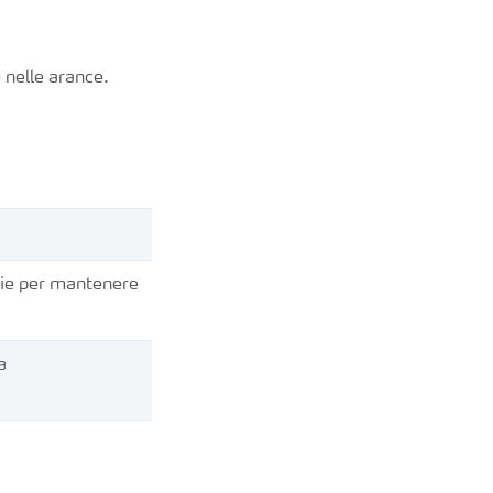
 nelle arance.
lie per mantenere
a