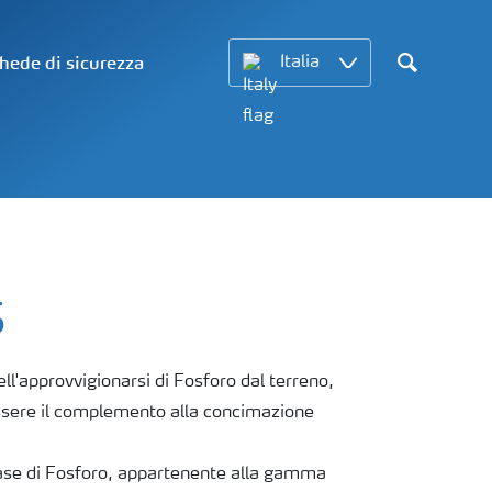
hede di sicurezza
Italia
Search
S
ell'approvvigionarsi di Fosforo dal terreno,
ssere il complemento alla concimazione
ase di Fosforo, appartenente alla gamma