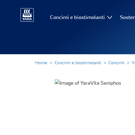
Concimi e biostimolanti
Sosten
Home
Concimi e biostimolanti
Concimi
Y