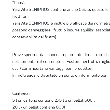
“Phos”.
YaraVita SENIPHOS contiene anche Calcio, questo lo ren
fruttiferi.
YaraVita SENIPHOS è inoltre più efficace dei normali 
possono danneggiare i frutti o indurre squilibri associa
conservabilità del frutto).
Prove sperimentali hanno ampiamente dimostrato che
nell'aumentare il contenuto di Fosforo nei frutti, migli
ecc.) con importanti vantaggi per i produttori.
In molti paesi è diventato un punto di riferimento per i 
Confezioni
5 l un cartone contiene 2x5 l e un pallet 600 l
20 l - un pallet contiene 800l