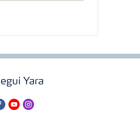
egui Yara
cebook
youtube
instagram