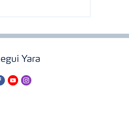
egui Yara
cebook
youtube
instagram