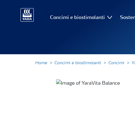
Concimi e biostimolanti
Sosten
Home
Concimi e biostimolanti
Concimi
Y