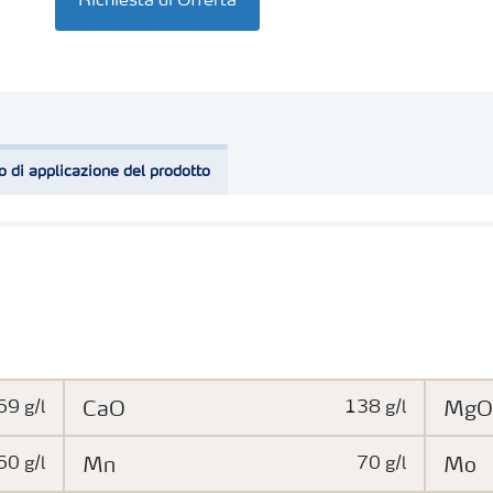
Richiesta di Offerta
o di applicazione del prodotto
69 g/l
CaO
138 g/l
MgO
60 g/l
Mn
70 g/l
Mo