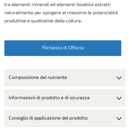
tra elementi minerali ed elementi bioattivi estratti
naturalmente per spingere al massimo le potenzialità
produttive e qualitative della coltura.
Nello specifico, YaraAmplix OPTINUE si compone della
miglior Leonardite del North Dakota, da cui vengono
Richiesta di Offerta
estratte tramite un esclusivo processo naturale le suo
componenti bioattive migliori (acidi umici, acidi fulvici,
umine). YaraAmplix OPTINUE viene inoltre addizionato
Composizione del nutriente
di Zinco e Manganese, microelementi fondamentali che
lavorano in sinergia con le sostanze umiche.
Informazioni di prodotto e di sicurezza
Esso è composto da:
• Carbonio organico(p/p): 37.9 %;
Consiglio di applicazione del prodotto
• Azoto organico: 2 %;
• Sostanza organica: 75.7 %