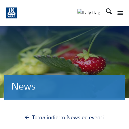
Cerca
Toggle
Toggle country lan
News
Torna indietro News ed eventi