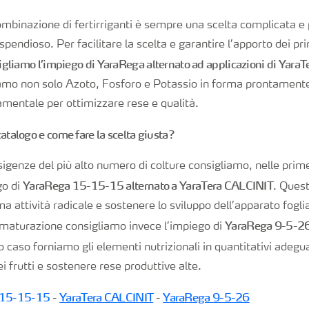
ombinazione di fertirriganti è sempre una scelta complicata e
pendioso. Per facilitare la scelta e garantire l’apporto dei pr
igliamo l’impiego di YaraRega alternato ad applicazioni di Yara
mo non solo Azoto, Fosforo e Potassio in forma prontamente
mentale per ottimizzare rese e qualità.
 catalogo e come fare la scelta giusta?
sigenze del più alto numero di colture consigliamo, nelle prime
YaraRega 15-15-15 alternato a YaraTera CALCINIT
go di
. Ques
ma attività radicale e sostenere lo sviluppo dell’apparato foglia
YaraRega 9-5-26
 maturazione consigliamo invece l’impiego di
to caso forniamo gli elementi nutrizionali in quantitativi adegu
i frutti e sostenere rese produttive alte.
 15-15-15
YaraTera CALCINIT
YaraRega 9-5-26
-
-