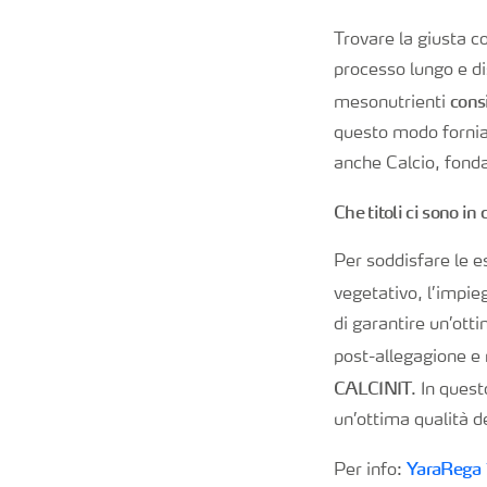
Trovare la giusta c
processo lungo e dis
cons
mesonutrienti
questo modo fornia
anche Calcio, fonda
Che titoli ci sono in
Per soddisfare le e
vegetativo, l’impie
di garantire un’otti
post-allegagione e
CALCINIT
. In ques
un’ottima qualità de
YaraRega
Per info: