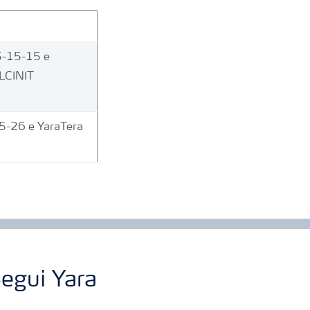
5-15-15 e
LCINIT
5-26 e YaraTera
egui Yara