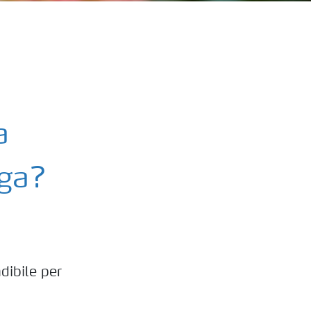
a
ega?
dibile per